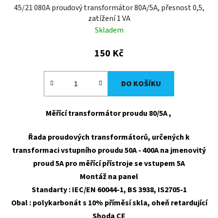
45/21 080A proudový transformátor 80A/5A, přesnost 0,5,
zatížení 1 VA
Skladem
150 Kč
DO KOŠÍKU
Měřící transformátor proudu 80/5A ,
Řada proudových transformátorů, určených k
transformaci vstupního proudu 50A - 400A na jmenovitý
proud 5A pro měřící přístroje se vstupem 5A
Montáž na panel
Standarty : IEC/EN 60044-1, BS 3938, IS2705-1
Obal : polykarbonát s 10% příměsí skla, oheň retardující
Shoda CE