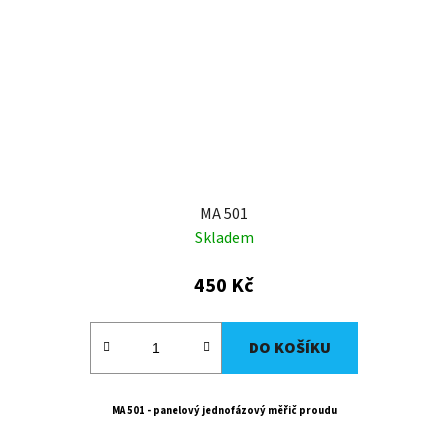
MA 501
Skladem
450 Kč
DO KOŠÍKU
MA 501 - panelový jednofázový měřič proudu