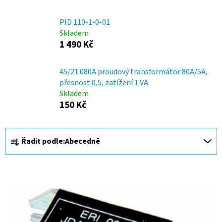
PID 110-1-0-01
Skladem
1 490 Kč
45/21 080A proudový transformátor 80A/5A,
přesnost 0,5, zatížení 1 VA
Skladem
150 Kč
Ř
Řadit podle:
Abecedně
a
z
V
e
ý
n
p
í
i
p