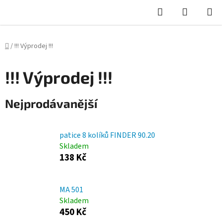
Hledat
NÁKUPN
KOŠÍK
Domů
/
!!! Výprodej !!!
!!! Výprodej !!!
Nejprodávanější
patice 8 kolíků FINDER 90.20
Skladem
138 Kč
MA 501
Skladem
450 Kč