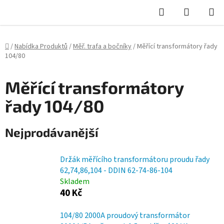
Hledat
NÁKUPN
KOŠÍK
Domů
/
Nabídka Produktů
/
Měř. trafa a bočníky
/
Měřící transformátory řady
104/80
Měřící transformátory
řady 104/80
Nejprodávanější
Držák měřícího transformátoru proudu řady
62,74,86,104 - DDIN 62-74-86-104
Skladem
40 Kč
104/80 2000A proudový transformátor