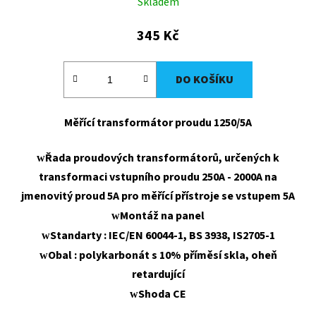
Skladem
345 Kč
DO KOŠÍKU
Měřící transformátor proudu 1250/5A
Řada proudových transformátorů, určených k
w
transformaci vstupního proudu 250A - 2000A na
jmenovitý proud 5A pro měřící přístroje se vstupem 5A
Montáž na panel
w
Standarty : IEC/EN 60044-1, BS 3938, IS2705-1
w
Obal : polykarbonát s 10% příměsí skla, oheň
w
retardující
Shoda CE
w