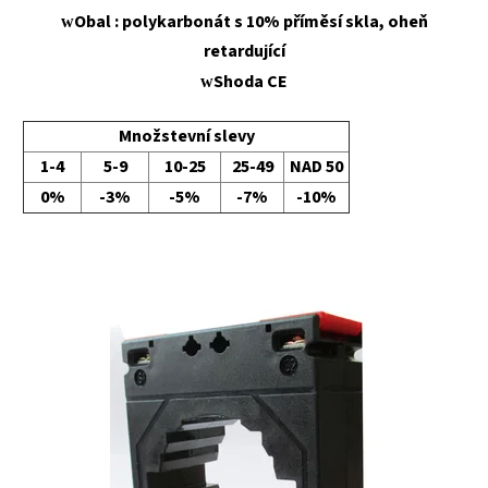
Obal : polykarbonát s 10% příměsí skla, oheň
w
retardující
Shoda CE
w
Množstevní slevy
1-4
5-9
10-25
25-49
NAD 50
0%
-3%
-5%
-7%
-10%