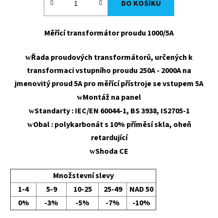
DO KOŠÍKU
Měřící transformátor proudu 1000/5A
Řada proudových transformátorů, určených k
w
transformaci vstupního proudu 250A - 2000A na
jmenovitý proud 5A pro měřící přístroje se vstupem 5A
Montáž na panel
w
Standarty : IEC/EN 60044-1, BS 3938, IS2705-1
w
Obal : polykarbonát s 10% příměsí skla, oheň
w
retardující
Shoda CE
w
Množstevní slevy
1-4
5-9
10-25
25-49
NAD 50
0%
-3%
-5%
-7%
-10%