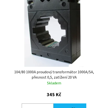
p
í
i
p
s
r
p
o
r
d
o
u
d
k
u
t
k
ů
t
ů
104/80 1000A proudový transformátor 1000A/5A,
přesnost 0,5, zatížení 20 VA
Skladem
345 Kč