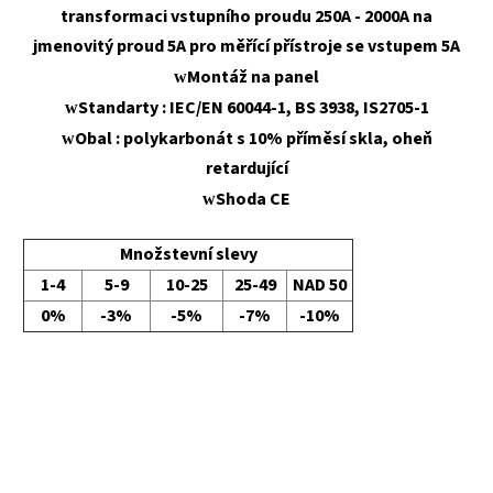
transformaci vstupního proudu 250A - 2000A na
jmenovitý proud 5A pro měřící přístroje se vstupem 5A
Montáž na panel
w
Standarty : IEC/EN 60044-1, BS 3938, IS2705-1
w
Obal : polykarbonát s 10% příměsí skla, oheň
w
retardující
Shoda CE
w
Množstevní slevy
1-4
5-9
10-25
25-49
NAD 50
0%
-3%
-5%
-7%
-10%