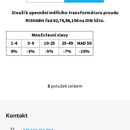
Slouží k upevnění měřícího transformátoru proudu
RISHABH řad 62,74,86,104 na DIN lištu.
Množstevní slevy
1-4
5-9
10-25
25-49
NAD 50
0%
-3%
-5%
-7%
-10%
5
položek celkem
O
v
l
Z
á
á
d
Kontakt
p
a
a
c