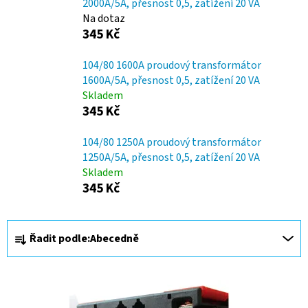
2000A/5A, přesnost 0,5, zatížení 20 VA
Na dotaz
345 Kč
104/80 1600A proudový transformátor
1600A/5A, přesnost 0,5, zatížení 20 VA
Skladem
345 Kč
104/80 1250A proudový transformátor
1250A/5A, přesnost 0,5, zatížení 20 VA
Skladem
345 Kč
Ř
Řadit podle:
Abecedně
a
z
V
e
ý
n