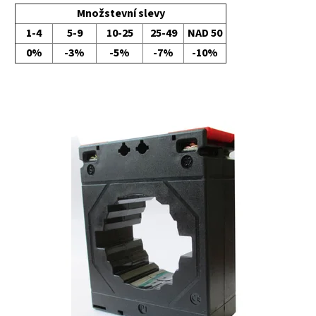
Množstevní slevy
1-4
5-9
10-25
25-49
NAD 50
0%
-3%
-5%
-7%
-10%