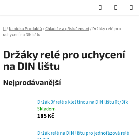
Hledat
NÁKUPN
KOŠÍK
Domů
/
Nabídka Produktů
/
Chladiče a příslušenství
/
Držáky relé pro
uchycení na DIN lištu
Držáky relé pro uchycení
na DIN lištu
Nejprodávanější
Držák 3f relé s kleštinou na DIN lištu 0t/3fk
Skladem
185 Kč
Držák relé na DIN lištu pro jednofázová relé