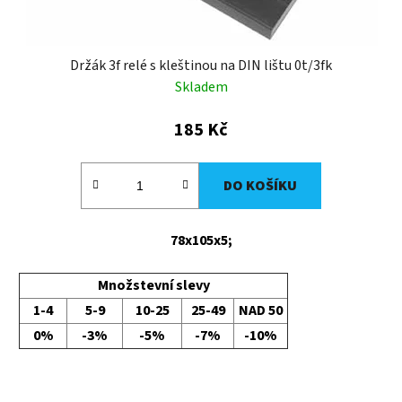
t
ů
Držák 3f relé s kleštinou na DIN lištu 0t/3fk
Skladem
185 Kč
DO KOŠÍKU
78x105x5;
Množstevní slevy
1-4
5-9
10-25
25-49
NAD 50
0%
-3%
-5%
-7%
-10%