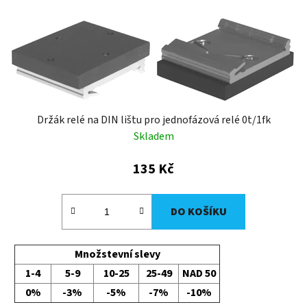
Držák relé na DIN lištu pro jednofázová relé 0t/1fk
Skladem
135 Kč
DO KOŠÍKU
Množstevní slevy
1-4
5-9
10-25
25-49
NAD 50
0%
-3%
-5%
-7%
-10%