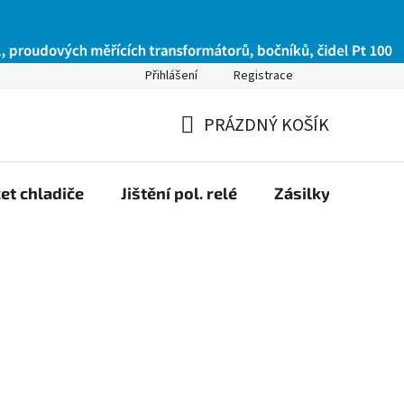
Přihlášení
Registrace
PRÁZDNÝ KOŠÍK
NÁKUPNÍ
KOŠÍK
et chladiče
Jištění pol. relé
Zásilky na Slov