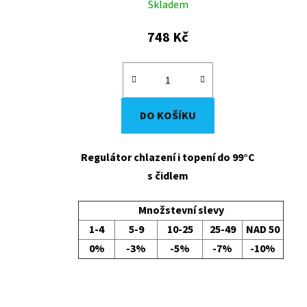
Skladem
t
ů
748 Kč
DO KOŠÍKU
Regulátor chlazení i topení do 99°C
s čidlem
Množstevní slevy
1-4
5-9
10-25
25-49
NAD 50
0%
-3%
-5%
-7%
-10%