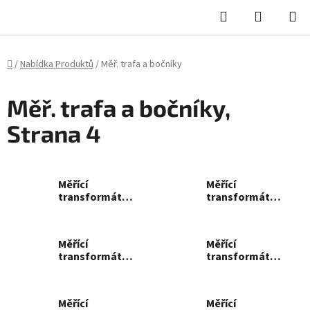
Hledat
NÁKUPN
KOŠÍK
Domů
/
Nabídka Produktů
/
Měř. trafa a bočníky
Měř. trafa a bočníky
,
Strana 4
Měřící
Měřící
transformátory
transformátory
řady 45/21
řady 50/30(30)
Měřící
Měřící
transformátory
transformátory
řady 62/40
řady 74/50
Měřící
Měřící