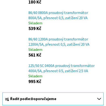
180 Kč
86/60 0800A proudový transformátor
800A/5A, přesnost 0,5, zatížení 20 VA
Skladem
539 Kč
86/60 1200A proudový transformátor
1200A/5A, přesnost 0,5, zatížení 20 VA
Skladem
561 Kč
125/50 SC 0400A proudový transformátor
400A/5A, přesnost 0.5, zatížení 2.5 VA
Skladem
995 Kč
Ř
Řadit podle:
Doporučujeme
a