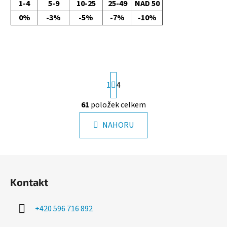
1-4
5-9
10-25
25-49
NAD 50
0%
-3%
-5%
-7%
-10%
S
1
4
t
r
61
položek celkem
á
O
n
v
k
NAHORU
l
o
á
v
á
d
Z
n
a
á
í
c
Kontakt
p
í
a
p
+420 596 716 892
r
t
v
í