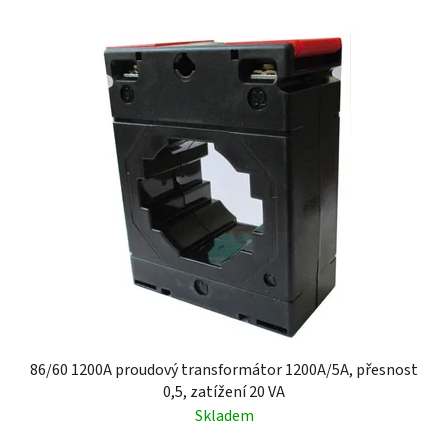
z
V
e
ý
n
p
í
i
p
s
r
p
o
r
d
o
u
d
k
u
t
k
ů
t
ů
86/60 1200A proudový transformátor 1200A/5A, přesnost
0,5, zatížení 20 VA
Skladem