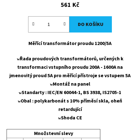
561 Kč
DO KOŠÍKU
Měřící transformátor proudu 1200/5A
Řada proudových transformátorů, určených k
w
transformaci vstupního proudu 200A - 1600A na
jmenovitý proud 5A pro měřící přístroje se vstupem 5A
Montáž na panel
w
Standarty : IEC/EN 60044-1, BS 3938, IS2705-1
w
Obal : polykarbonát s 10% příměsí skla, oheň
w
retardující
Shoda CE
w
Množstevní slevy