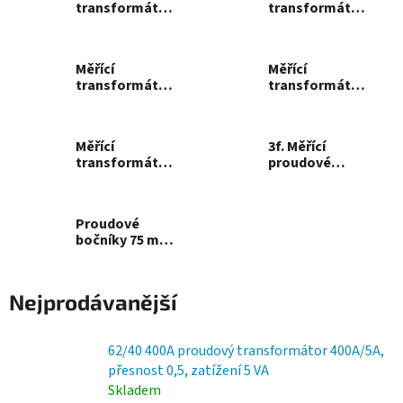
transformátory
transformátory
řady 86/60
řady 104/80
Měřící
Měřící
transformátory
transformátory
s děleným
s děleným
jádrem 93/30 SC
jádrem 125/50
SC
Měřící
3f. Měřící
transformátory
proudové
s děleným
transformátory
jádrem 155/80
řady 3PH
SC
Proudové
bočníky 75 mV
pro měření
stejnosměrných
proudů
Nejprodávanější
62/40 400A proudový transformátor 400A/5A,
přesnost 0,5, zatížení 5 VA
Skladem