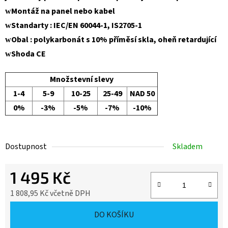
Montáž na panel nebo kabel
w
Standarty : IEC/EN 60044-1, IS2705-1
w
Obal : polykarbonát s 10% příměsí skla, oheň retardující
w
Shoda CE
w
Množstevní slevy
1-4
5-9
10-25
25-49
NAD 50
0%
-3%
-5%
-7%
-10%
Dostupnost
Skladem
1 495 Kč
1 808,95 Kč včetně DPH
Měrná cena:
DO KOŠÍKU