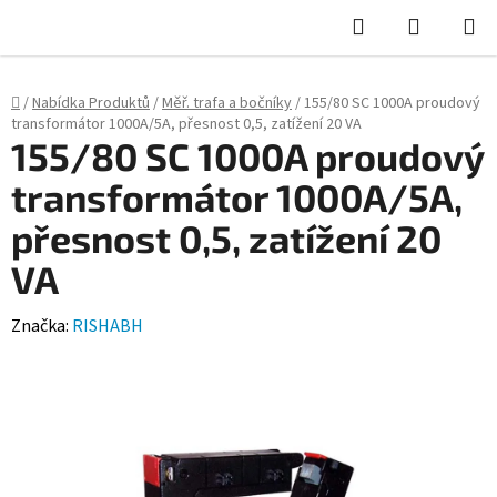
Hledat
NÁKUPN
KOŠÍK
Domů
/
Nabídka Produktů
/
Měř. trafa a bočníky
/
155/80 SC 1000A proudový
transformátor 1000A/5A, přesnost 0,5, zatížení 20 VA
155/80 SC 1000A proudový
transformátor 1000A/5A,
přesnost 0,5, zatížení 20
VA
Značka:
RISHABH