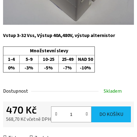
Vstup 3-32 Vss, Výstup 40A,480V, výstup alternistor
Množstevní slevy
1-4
5-9
10-25
25-49
NAD 50
0%
-3%
-5%
-7%
-10%
Dostupnost
Skladem
470 Kč
DO KOŠÍKU
568,70 Kč včetně DPH
Měrná cena: