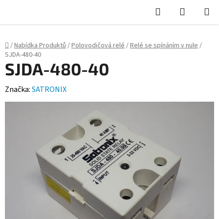
Hledat
NÁKUPN
KOŠÍK
Domů
/
Nabídka Produktů
/
Polovodičová relé
/
Relé se spínáním v nule
/
SJDA-480-40
SJDA-480-40
Značka:
SATRONIX