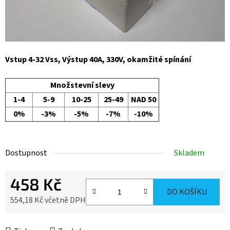
Vstup 4-32 Vss, Výstup 40A, 330V, okamžité spínání
Množstevní slevy
1-4
5-9
10-25
25-49
NAD 50
0%
-3%
-5%
-7%
-10%
Dostupnost
Skladem
458 Kč
DO KOŠÍKU
554,18 Kč včetně DPH
Měrná cena: