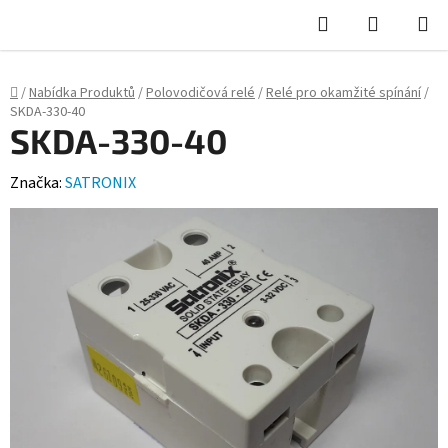
Hledat
NÁKUPN
KOŠÍK
Domů
/
Nabídka Produktů
/
Polovodičová relé
/
Relé pro okamžité spínání
/
SKDA-330-40
SKDA-330-40
Značka:
SATRONIX