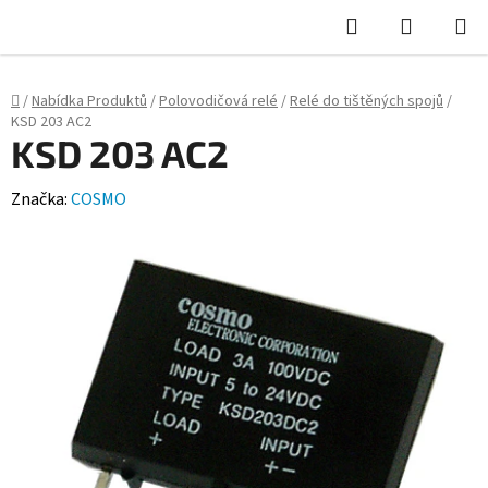
Hledat
NÁKUPN
KOŠÍK
Domů
/
Nabídka Produktů
/
Polovodičová relé
/
Relé do tištěných spojů
/
KSD 203 AC2
KSD 203 AC2
Značka:
COSMO