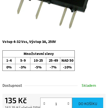
Vstup 4-32 Vss, Výstup 3A, 250V
Množstevní slevy
1-4
5-9
10-25
25-49
NAD 50
0%
-3%
-5%
-7%
-10%
Dostupnost
Skladem
135 Kč
DO KOŠÍKU
163,35 Kč včetně DPH