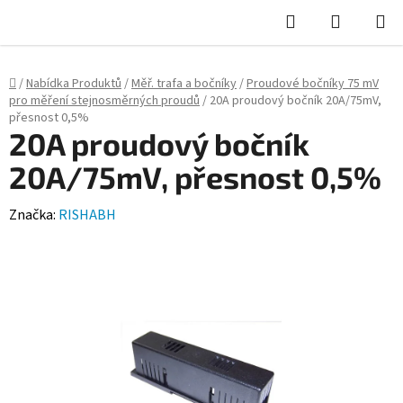
Hledat
NÁKUPN
KOŠÍK
Domů
/
Nabídka Produktů
/
Měř. trafa a bočníky
/
Proudové bočníky 75 mV
pro měření stejnosměrných proudů
/
20A proudový bočník 20A/75mV,
přesnost 0,5%
20A proudový bočník
20A/75mV, přesnost 0,5%
Značka:
RISHABH