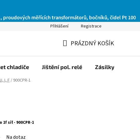
Přihlášení
Registrace
PRÁZDNÝ KOŠÍK
NÁKUPNÍ
KOŠÍK
et chladiče
Jištění pol. relé
Zásilky na Slov
, I, F
/
900CPR-1
 1f síť - 900CPR-1
Na dotaz