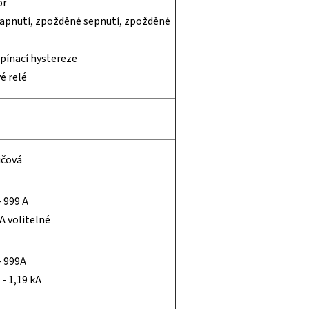
or
zapnutí, zpožděné sepnutí, zpožděné
spínací hystereze
é relé
ičová
 999 A
A volitelné
- 999A
- 1,19 kA