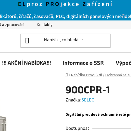
ů a zpracování
Kontakty
!!! AKČNÍ NABÍDKA!!!
Informace o SSR
Výpoč
Domů
/
Nabídka Produktů
/
Ochranná relé U
900CPR-1
Značka:
SELEC
Digitální proudové ochranné relé pro
Dostupnost