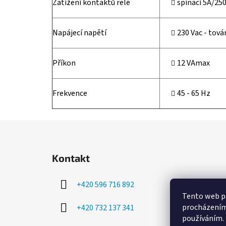
Zatížení kontaktů relé
spínací 5A/250
Napájecí napětí
230 Vac - tov
Příkon
12 VAmax
Frekvence
45 - 65 Hz
Z
á
Kontakt
p
a
+420 596 716 892
t
Tento web po
í
procházením 
+420 732 137 341
používáním.