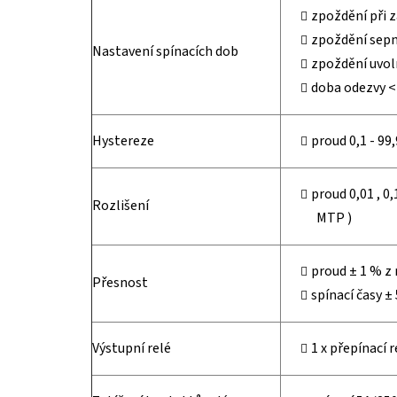
zpoždění při z
zpoždění sepnu
Nastavení spínacích dob
zpoždění uvoln
doba odezvy <
Hystereze
proud 0,1 - 99
proud 0,01 , 0,
Rozlišení
MTP )
proud ± 1 % z
Přesnost
spínací časy ±
Výstupní relé
1 x přepínací r