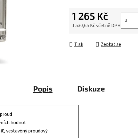
1 265 Kč
1 530,65 Kč včetně DPH
Měrná cena:
Tisk
Zeptat se
Popis
Diskuze
 proud
vních hodnot
siť, vestavěný proudový