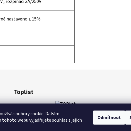
V , rozpínací 3A/250V
árně nastaveno ± 15%
Toplist
užívá soubory cookie. Dalším
Odmítnout
tohoto webu vyjadřujete souhlas s jejich