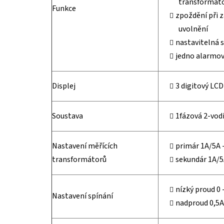
transformát
Funkce
zpoždění při 
uvolnění
nastavitelná 
jedno alarmov
Displej
3 digitový LCD
Soustava
1fázová 2-vod
Nastavení měřících
primár 1A/5A -
transformátorů
sekundár 1A/5
nízký proud 0 
Nastavení spínání
nadproud 0,5A 