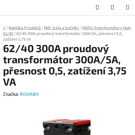
Hledat
NÁKUPN
KOŠÍK
Domů
/
Nabídka Produktů
/
Měř. trafa a bočníky
/
Měřící transformátory řady
62/40
/
62/40 300A proudový transformátor 300A/5A, přesnost 0,5,
zatížení 3,75 VA
62/40 300A proudový
transformátor 300A/5A,
přesnost 0,5, zatížení 3,75
VA
Značka:
RISHABH