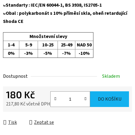
Standarty : IEC/EN 60044-1, BS 3938, IS2705-1
w
Obal : polykarbonát s 10% příměsí skla, oheň retardující
w
Shoda CE
Množstevní slevy
1-4
5-9
10-25
25-49
NAD 50
0%
-3%
-5%
-7%
-10%
Dostupnost
Skladem
180 Kč
DO KOŠÍKU
217,80 Kč včetně DPH
Měrná cena:
Tisk
Zeptat se