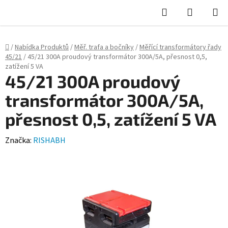
Hledat
NÁKUPN
KOŠÍK
Domů
/
Nabídka Produktů
/
Měř. trafa a bočníky
/
Měřící transformátory řady
45/21
/
45/21 300A proudový transformátor 300A/5A, přesnost 0,5,
zatížení 5 VA
45/21 300A proudový
transformátor 300A/5A,
přesnost 0,5, zatížení 5 VA
Značka:
RISHABH