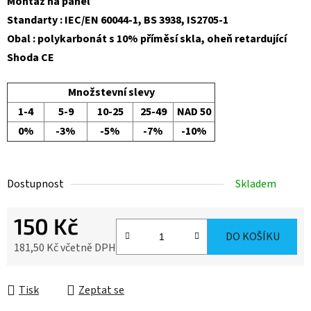
Montáž na panel
Standarty : IEC/EN 60044-1, BS 3938, IS2705-1
Obal : polykarbonát s 10% příměsí skla, oheň retardující
Shoda CE
Množstevní slevy
1-4
5-9
10-25
25-49
NAD 50
0%
-3%
-5%
-7%
-10%
Dostupnost
Skladem
150 Kč
DO KOŠÍKU
181,50 Kč včetně DPH
Měrná cena:
Tisk
Zeptat se