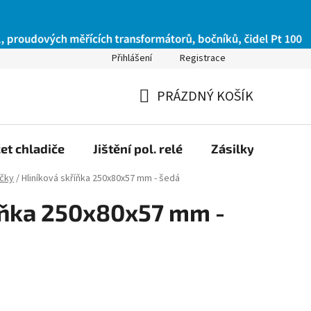
Přihlášení
Registrace
PRÁZDNÝ KOŠÍK
NÁKUPNÍ
KOŠÍK
et chladiče
Jištění pol. relé
Zásilky na Slov
ičky
/
Hliníková skříňka 250x80x57 mm - šedá
íňka 250x80x57 mm -