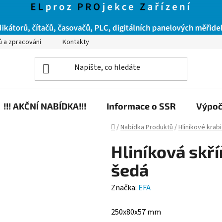
ů a zpracování
Kontakty
!!! AKČNÍ NABÍDKA!!!
Informace o SSR
Výpoč
Domů
/
Nabídka Produktů
/
Hliníkové krab
Hliníková skř
šedá
Značka:
EFA
250x80x57 mm