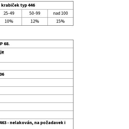
 krabiček typ 446
25-49
50-99
nad 100
10%
12%
15%
P 68.
je
706
 463 - nelakován, na požadavek i