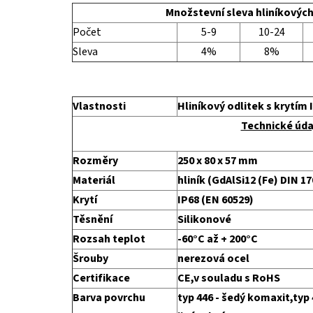
Množstevní sleva hliníkových
Počet
5-9
10-24
Sleva
4%
8%
Vlastnosti
Hliníkový odlitek s krytím I
Technické úda
Rozměry
250 x 80 x 57 mm
Materiál
hliník (GdAlSi12 (Fe) DIN 1
Krytí
IP68 (EN 60529)
Těsnění
Silikonové
Rozsah teplot
-60°C až + 200°C
Šrouby
nerezová ocel
Certifikace
CE,v souladu s RoHS
Barva povrchu
typ 446 - šedý komaxit,typ