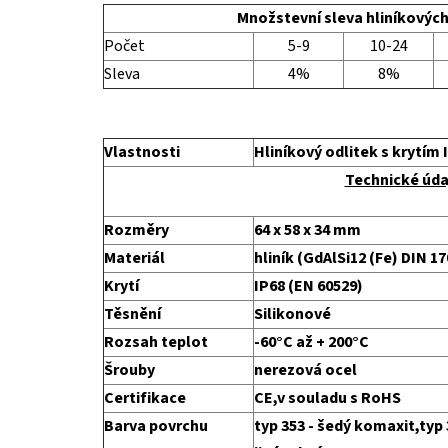
Množstevní sleva hliníkových
Počet
5-9
10-24
Sleva
4%
8%
Vlastnosti
Hliníkový odlitek s krytím I
Technické úda
Rozměry
64 x 58 x 34 mm
Materiál
hliník (GdAlSi12 (Fe) DIN 1
Krytí
IP68 (EN 60529)
Těsnění
Silikonové
Rozsah teplot
-60°C až + 200°C
Šrouby
nerezová ocel
Certifikace
CE,v souladu s RoHS
Barva povrchu
typ 353 - šedý komaxit,typ