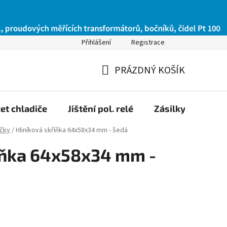
Přihlášení
Registrace
PRÁZDNÝ KOŠÍK
NÁKUPNÍ
KOŠÍK
et chladiče
Jištění pol. relé
Zásilky na Slov
ičky
/
Hliníková skříňka 64x58x34 mm - šedá
íňka 64x58x34 mm -