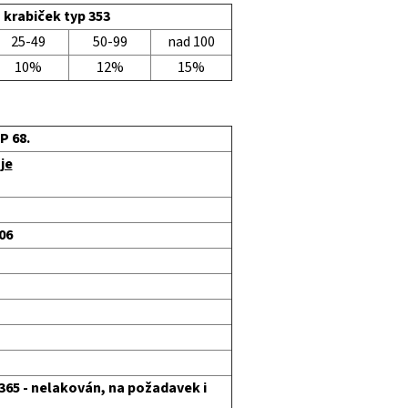
 krabiček typ 353
25-49
50-99
nad 100
10%
12%
15%
P 68.
je
706
 365 - nelakován, na požadavek i