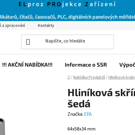
ů a zpracování
Kontakty
!!! AKČNÍ NABÍDKA!!!
Informace o SSR
Výpoč
Domů
/
Nabídka Produktů
/
Hliníkové krab
Hliníková skř
šedá
Značka:
EFA
64x58x34 mm