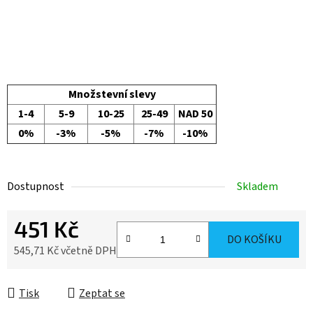
Množstevní slevy
1-4
5-9
10-25
25-49
NAD 50
0%
-3%
-5%
-7%
-10%
Dostupnost
Skladem
451 Kč
DO KOŠÍKU
545,71 Kč včetně DPH
Měrná cena:
Tisk
Zeptat se