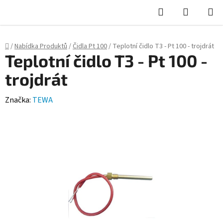
Hledat
NÁKUPN
KOŠÍK
Domů
/
Nabídka Produktů
/
Čidla Pt 100
/
Teplotní čidlo T3 - Pt 100 - trojdrát
Teplotní čidlo T3 - Pt 100 -
trojdrát
Značka:
TEWA