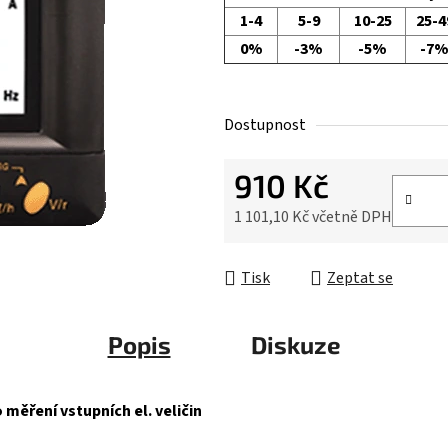
1-4
5-9
10-25
25-4
0%
-3%
-5%
-7
Dostupnost
910 Kč
1 101,10 Kč včetně DPH
Měrná cena:
Tisk
Zeptat se
Popis
Diskuze
 měření vstupních el. veličin