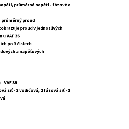
napětí, průměrná napětí - fázové a
 a průměrný proud
obrazuje proud v jednotlivých
en u VAF 36
ích po 3 číslech
dových a napěťových
 - VAF 39
vá siť - 3 vodičová, 2 fázová siť - 3
ová