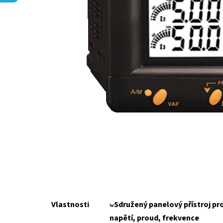
Vlastnosti
Sdružený panelový přístroj pro
w
napětí, proud, frekvence