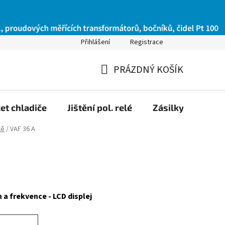
Přihlášení
Registrace
PRÁZDNÝ KOŠÍK
NÁKUPNÍ
KOŠÍK
et chladiče
Jištění pol. relé
Zásilky na Slov
tě
/
VAF 36 A
h a frekvence - LCD displej