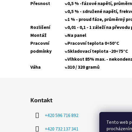
Přesnost
0,5 % -fázové napětí, průměrn
w
0,5 % - sdružené napětí, frek
w
1 % - proud fáze, průměrný pr
w
Rozlišení
0,01 - 0,1 - 1 záleží na převo
w
Montáž
Na panel
w
Pracovní
Pracovní teplota 0÷50°C
w
podmínky
Skladovací teplota -20÷75°C
w
Vlhkost 85% max. - nekondenz
w
Váha
310 / 320 gramů
w
Z
á
Kontakt
p
a
+420 596 716 892
t
Tento web po
í
procházením 
+420 732 137 341