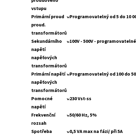
proudového
vstupu
Primární proud
Programovatelný od 5 do 10 0
w
proud.
transformátorů
Sekundárního
100V - 500V - programovatelné
w
napětí
napěťových
transformátorů
Primární napětí
Programovatelný od 100 do 50
w
napěťových
transformátorů
Pomocné
230 Vst-ss
w
napětí
Frekvenční
50/60 Hz, 5%
w
rozsah
Spotřeba
0,5 VA max na fázi/ při 5A
w