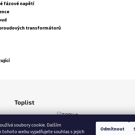
é fázové napětí
vence
oud
du proudových transformátorů
ující
Toplist
užívá soubory cookie. Dalším
Odmítnout
tohoto webu vyjadřujete souhlas s jejich