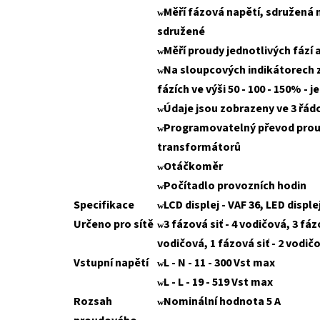
Měří fázová napětí, sdružená 
w
sdružené
Měří proudy jednotlivých fází
w
Na sloupcových indikátorech z
w
fázích ve výši 50 - 100 - 150% - j
Údaje jsou zobrazeny ve 3 řádc
w
Programovatelný převod prou
w
transformátorů
Otáčkoměr
w
Počítadlo provozních hodin
w
Specifikace
LCD displej - VAF 36, LED displej
w
Určeno pro sítě
3 fázová siť - 4 vodičová, 3 fázo
w
vodičová, 1 fázová siť - 2 vodič
Vstupní napětí
L - N - 11 - 300 Vst max
w
L - L - 19 - 519 Vst max
w
Rozsah
Nominální hodnota 5 A
w