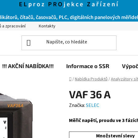
ů a zpracování
Kontakty
!!! AKČNÍ NABÍDKA!!!
Informace o SSR
Výpoč
Domů
/
Nabídka Produktů
/
Analyzátory sí
VAF 36 A
Značka:
SELEC
Měřič napětí, proudu ve 3 fázíc
Množstevní slevy