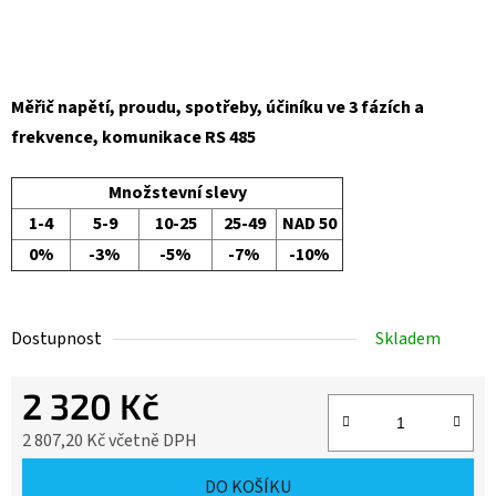
Měřič napětí, proudu, spotřeby, účiníku ve 3 fázích a
frekvence, komunikace RS 485
Množstevní slevy
1-4
5-9
10-25
25-49
NAD 50
0%
-3%
-5%
-7%
-10%
Dostupnost
Skladem
2 320 Kč
2 807,20 Kč včetně DPH
Měrná cena:
DO KOŠÍKU