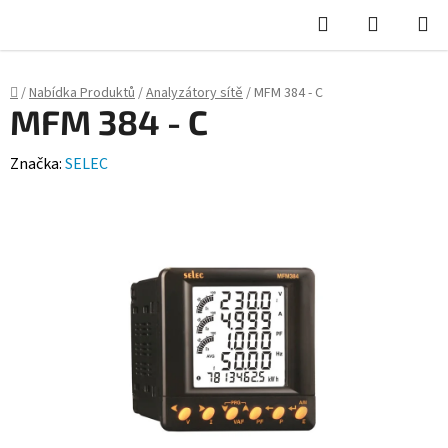
Hledat
NÁKUPN
KOŠÍK
Domů
/
Nabídka Produktů
/
Analyzátory sítě
/
MFM 384 - C
MFM 384 - C
Značka:
SELEC