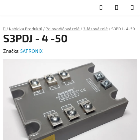
Hledat
NÁKUPN
KOŠÍK
Domů
/
Nabídka Produktů
/
Polovodičová relé
/
3-fázová relé
/
S3PDJ - 4 -50
S3PDJ - 4 -50
Značka:
SATRONIX