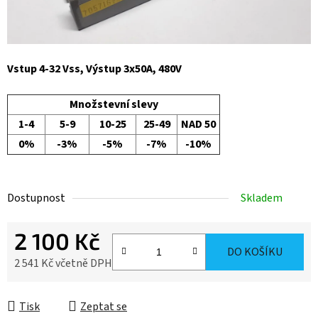
Vstup 4-32 Vss, Výstup 3x50A, 480V
Množstevní slevy
1-4
5-9
10-25
25-49
NAD 50
0%
-3%
-5%
-7%
-10%
Dostupnost
Skladem
2 100 Kč
DO KOŠÍKU
2 541 Kč včetně DPH
Měrná cena:
Tisk
Zeptat se